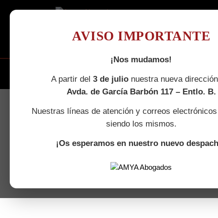
Saltar
al
contenido
AVISO IMPORTANTE
¡Nos mudamos!
INICIO
AMYA
EQUIPO
ÁREAS DE
A partir del
3 de julio
nuestra nueva dirección
Avda. de García Barbón 117 – Entlo. B.
Nuestras líneas de atención y correos electrónicos
Dereho Mercantil y de Soc
siendo los mismos.
¡Os esperamos en nuestro nuevo despach