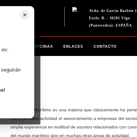
+34986210301
Avda. de García Barbón 1
×
info@amyavigo.es
Entlo. B. - 36201 Vigo
(Pontevedra)- ESPAÑA
 PRÁCTICA
OFICINAS
ENLACES
CONTACTO
 es:
 seguirán
iedades
o!
El Derecho Marítimo es una materia que clásicamente ha per
como principal actividad el asesoramiento a empresas del sect
amplia experiencia en multitud de asuntos relacionados con cues
del mundo marítimo sino en muchas otras áreas de actividad.